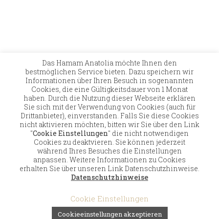
Das Hamam Anatolia möchte Ihnen den
bestmöglichen Service bieten. Dazu speichern wir
Kontakt
Versand
Zahlungsmöglichkeiten
Informationen über Ihren Besuch in sogenannten
Widerruf
Allgemeine Geschäftsbedingungen
Cookies, die eine Gültigkeitsdauer von 1 Monat
Datenschutz
Impressum
haben. Durch die Nutzung dieser Webseite erklären
Sie sich mit der Verwendung von Cookies (auch für
© 2026 Hamam Anatolia · Alle Rechte, Änderungen
Drittanbieter), einverstanden. Falls Sie diese Cookies
und Irrtümer vorbehalten · Stand der Preisliste:
nicht aktivieren möchten, bitten wir Sie über den Link
September 2022 · Alle gezeigten Angebote und Preise
"
Cookie Einstellungen
" die nicht notwendigen
beinhalten die gesetzliche Mehrwertsteuer
Cookies zu deaktvieren. Sie können jederzeit
während Ihres Besuches die Einstellungen
anpassen. Weitere Informationen zu Cookies
Vertrag widerrufen
erhalten Sie über unseren Link Datenschutzhinweise.
Datenschutzhinweise
Cookie Einstellungen
Cookieeinstellungen akzeptieren