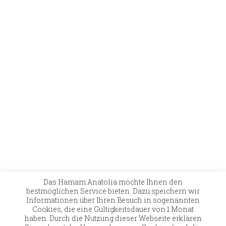
Das Hamam Anatolia möchte Ihnen den
bestmöglichen Service bieten. Dazu speichern wir
Kontakt
Versand
Zahlungsmöglichkeiten
Informationen über Ihren Besuch in sogenannten
Widerruf
Allgemeine Geschäftsbedingungen
Cookies, die eine Gültigkeitsdauer von 1 Monat
Datenschutz
Impressum
haben. Durch die Nutzung dieser Webseite erklären