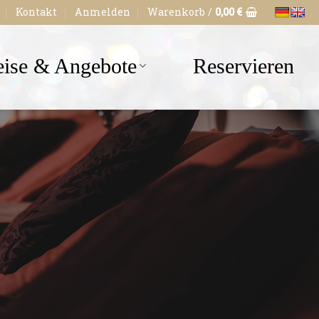
Kontakt
Anmelden
Warenkorb /
0,00
€
eise & Angebote
Reservieren