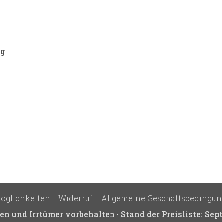
g
eg
öglichkeiten
Widerruf
Allgemeine Geschäftsbedingu
 und Irrtümer vorbehalten · Stand der Preisliste: Sep