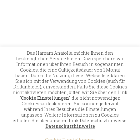
Das Hamam Anatolia möchte Ihnen den
bestmöglichen Service bieten. Dazu speichern wir
Kontakt
Versand
Zahlungsmöglichkeiten
Informationen über Ihren Besuch in sogenannten
Widerruf
Allgemeine Geschäftsbedingungen
Cookies, die eine Gültigkeitsdauer von 1 Monat
Datenschutz
Impressum
haben. Durch die Nutzung dieser Webseite erklären
Sie sich mit der Verwendung von Cookies (auch für
© 2026 Hamam Anatolia · Alle Rechte, Änderungen
Drittanbieter), einverstanden. Falls Sie diese Cookies
und Irrtümer vorbehalten · Stand der Preisliste:
nicht aktivieren möchten, bitten wir Sie über den Link
September 2022 · Alle gezeigten Angebote und Preise
"
Cookie Einstellungen
" die nicht notwendigen
beinhalten die gesetzliche Mehrwertsteuer
Cookies zu deaktvieren. Sie können jederzeit
während Ihres Besuches die Einstellungen
anpassen. Weitere Informationen zu Cookies
Vertrag widerrufen
erhalten Sie über unseren Link Datenschutzhinweise.
Datenschutzhinweise
Cookie Einstellungen