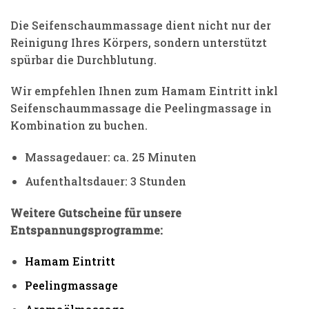
Die Seifenschaummassage dient nicht nur der
Reinigung Ihres Körpers, sondern unterstützt
spürbar die Durchblutung.
Wir empfehlen Ihnen zum Hamam Eintritt inkl
Seifenschaummassage die Peelingmassage in
Kombination zu buchen.
Massagedauer: ca. 25 Minuten
Aufenthaltsdauer: 3 Stunden
Weitere Gutscheine für unsere
Entspannungsprogramme:
Hamam Eintritt
Peelingmassage