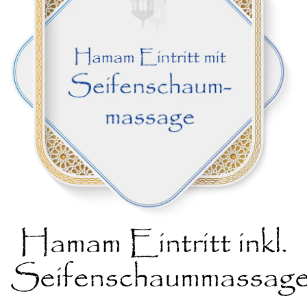
Hamam Eintritt inkl.
Seifenschaummassag