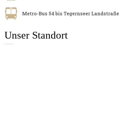
Metro-Bus 54 bis Tegernseer Landstraße
Unser Standort