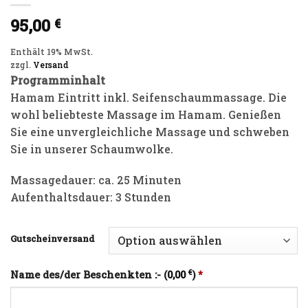
95,00
€
Enthält 19% MwSt.
zzgl.
Versand
Programminhalt
Hamam Eintritt inkl. Seifenschaummassage. Die
wohl beliebteste Massage im Hamam. Genießen
Sie eine unvergleichliche Massage und schweben
Sie in unserer Schaumwolke.
Massagedauer: ca. 25 Minuten
Aufenthaltsdauer: 3 Stunden
Gutscheinversand
€
Name des/der Beschenkten :- (
0,00
)
*